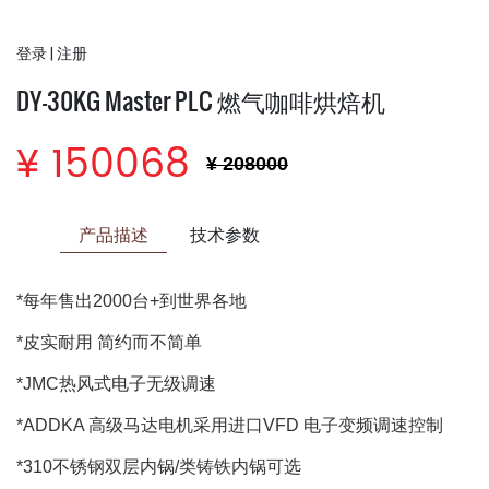
登录
|
注册
DY-30KG Master PLC 燃气咖啡烘焙机
¥ 150068
¥ 208000
产品描述
技术参数
*每年售出2000台+到世界各地
*皮实耐用 简约而不简单
*JMC热风式电子无级调速
*ADDKA 高级马达电机采用进口VFD 电子变频调速控制
*310不锈钢双层内锅/类铸铁内锅可选