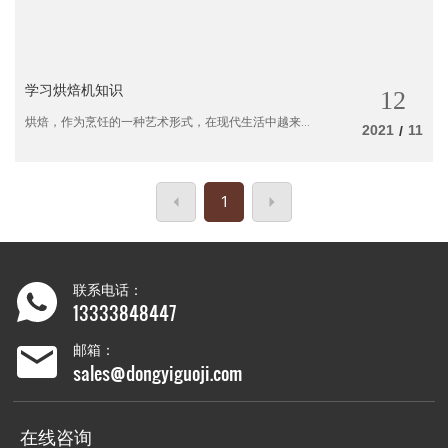
学习烘焙机知识
12
烘焙，作为烹饪的一种艺术形式，在现代生活中越来
2021
11
/
越受到人们的喜爱。而烘焙机则是烘焙过程中不可或
缺的重要工具。
1
联系电话：
13333848447
邮箱：
sales@dongyiguoji.com
在线咨询